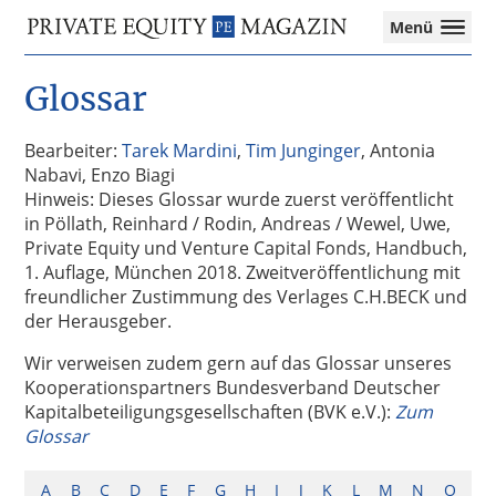
Private
Menü
Equity
Das
Zur
Zum
Magazin
Onlinemagazin
Glossar
Hauptnavigation
Inhalt
für
springen
springen
die
Private
Bearbeiter:
Tarek Mardini
,
Tim Junginger
, Antonia
Equity-
Nabavi, Enzo Biagi
Branche
Hinweis: Dieses Glossar wurde zuerst veröffentlicht
–
in Pöllath, Reinhard / Rodin, Andreas / Wewel, Uwe,
Investment
Private Equity und Venture Capital Fonds, Handbuch,
Funds
1. Auflage, München 2018. Zweitveröffentlichung mit
I
freundlicher Zustimmung des Verlages C.H.BECK und
M&A
der Herausgeber.
I
Wir verweisen zudem gern auf das Glossar unseres
Tax
Kooperationspartners Bundesverband Deutscher
Kapitalbeteiligungsgesellschaften (BVK e.V.):
Zum
Glossar
A
B
C
D
E
F
G
H
I
J
K
L
M
N
O