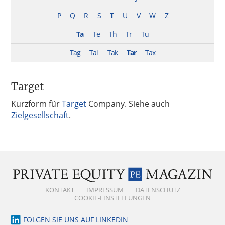
P
Q
R
S
T
U
V
W
Z
Ta
Te
Th
Tr
Tu
Tag
Tai
Tak
Tar
Tax
Target
Kurzform für
Target
Company. Siehe auch
Zielgesellschaft
.
KONTAKT
IMPRESSUM
DATENSCHUTZ
COOKIE-EINSTELLUNGEN
FOLGEN SIE UNS AUF LINKEDIN