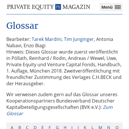
Private
Menü
Equity
Das
Zur
Zum
Magazin
Onlinemagazin
Glossar
Hauptnavigation
Inhalt
für
springen
springen
die
Private
Bearbeiter:
Tarek Mardini
,
Tim Junginger
, Antonia
Equity-
Nabavi, Enzo Biagi
Branche
Hinweis: Dieses Glossar wurde zuerst veröffentlicht
–
in Pöllath, Reinhard / Rodin, Andreas / Wewel, Uwe,
Investment
Private Equity und Venture Capital Fonds, Handbuch,
Funds
1. Auflage, München 2018. Zweitveröffentlichung mit
I
freundlicher Zustimmung des Verlages C.H.BECK und
M&A
der Herausgeber.
I
Wir verweisen zudem gern auf das Glossar unseres
Tax
Kooperationspartners Bundesverband Deutscher
Kapitalbeteiligungsgesellschaften (BVK e.V.):
Zum
Glossar
A
B
C
D
E
F
G
H
I
J
K
L
M
N
O