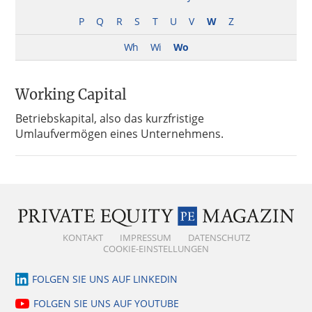
P
Q
R
S
T
U
V
W
Z
Wh
Wi
Wo
Working Capital
Betriebskapital, also das kurzfristige
Umlaufvermögen eines Unternehmens.
KONTAKT
IMPRESSUM
DATENSCHUTZ
COOKIE-EINSTELLUNGEN
FOLGEN SIE UNS AUF LINKEDIN
FOLGEN SIE UNS AUF YOUTUBE