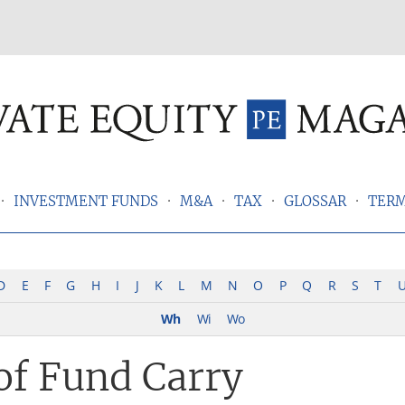
INVESTMENT FUNDS
M&A
TAX
GLOSSAR
TER
D
E
F
G
H
I
J
K
L
M
N
O
P
Q
R
S
T
Wh
Wi
Wo
of Fund Carry