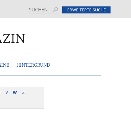
Suchen
ERWEITERTE SUCHE
MINE
HINTERGRUND
U
V
W
Z