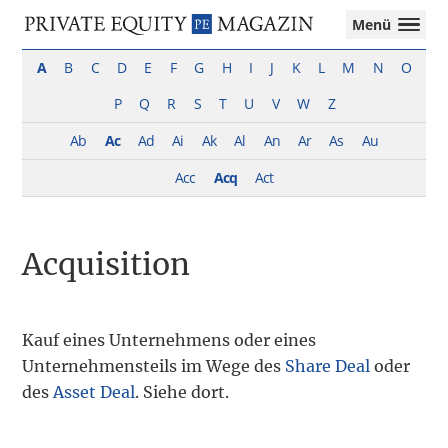
Private
Menü
Equity
Das
Zur
Zum
Magazin
Onlinemagazin
A
B
C
D
E
F
G
H
I
J
K
L
M
N
O
Hauptnavigation
Inhalt
für
springen
springen
P
Q
R
S
T
U
V
W
Z
die
Private
Ab
Ac
Ad
Ai
Ak
Al
An
Ar
As
Au
Equity-
Branche
Acc
Acq
Act
–
Investment
Funds
Acquisition
I
M&A
I
Tax
Kauf eines Unternehmens oder eines
Unternehmensteils im Wege des
Share Deal
oder
des
Asset Deal
. Siehe dort.