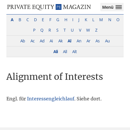
Private
Menü
Equity
Das
Zur
Zum
Magazin
Onlinemagazin
A
B
C
D
E
F
G
H
I
J
K
L
M
N
O
Hauptnavigation
Inhalt
für
springen
springen
P
Q
R
S
T
U
V
W
Z
die
Private
Ab
Ac
Ad
Ai
Ak
Al
An
Ar
As
Au
Equity-
Branche
Ali
All
Alt
–
Investment
Funds
Alignment of Interests
I
M&A
I
Tax
Engl. für
Interessengleichlauf
. Siehe dort.