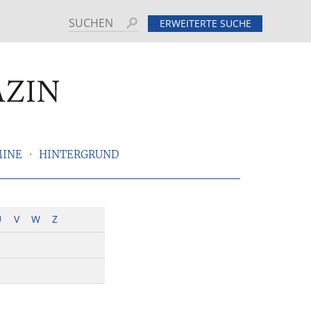
Suchen
ERWEITERTE SUCHE
MINE
HINTERGRUND
U
V
W
Z