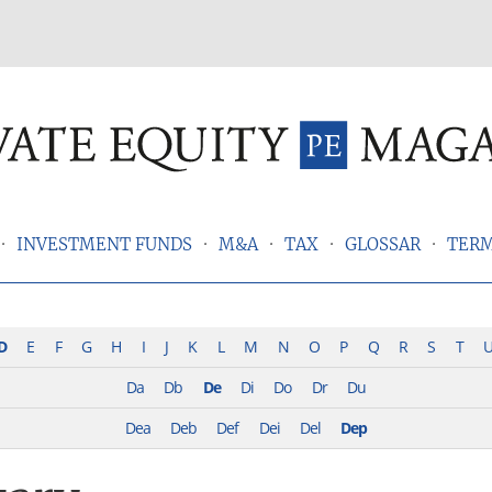
INVESTMENT FUNDS
M&A
TAX
GLOSSAR
TER
D
E
F
G
H
I
J
K
L
M
N
O
P
Q
R
S
T
Da
Db
De
Di
Do
Dr
Du
Dea
Deb
Def
Dei
Del
Dep