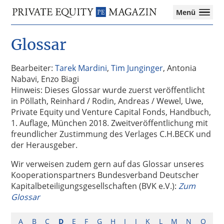
Private
Menü
Equity
Das
Zur
Zum
Magazin
Onlinemagazin
Glossar
Hauptnavigation
Inhalt
für
springen
springen
die
Private
Bearbeiter:
Tarek Mardini
,
Tim Junginger
, Antonia
Equity-
Nabavi, Enzo Biagi
Branche
Hinweis: Dieses Glossar wurde zuerst veröffentlicht
–
in Pöllath, Reinhard / Rodin, Andreas / Wewel, Uwe,
Investment
Private Equity und Venture Capital Fonds, Handbuch,
Funds
1. Auflage, München 2018. Zweitveröffentlichung mit
I
freundlicher Zustimmung des Verlages C.H.BECK und
M&A
der Herausgeber.
I
Wir verweisen zudem gern auf das Glossar unseres
Tax
Kooperationspartners Bundesverband Deutscher
Kapitalbeteiligungsgesellschaften (BVK e.V.):
Zum
Glossar
A
B
C
D
E
F
G
H
I
J
K
L
M
N
O