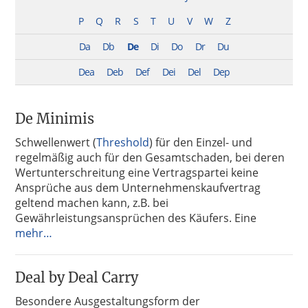
P
Q
R
S
T
U
V
W
Z
Da
Db
De
Di
Do
Dr
Du
Dea
Deb
Def
Dei
Del
Dep
De Minimis
Schwellenwert (
Threshold
) für den Einzel- und
regelmäßig auch für den Gesamtschaden, bei deren
Wertunterschreitung eine Vertragspartei keine
Ansprüche aus dem Unternehmenskaufvertrag
geltend machen kann, z.B. bei
Gewährleistungsansprüchen des Käufers. Eine
mehr…
Deal by Deal Carry
Besondere Ausgestaltungsform der