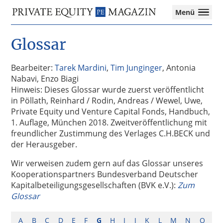
Private
Menü
Equity
Das
Zur
Zum
Magazin
Onlinemagazin
Glossar
Hauptnavigation
Inhalt
für
springen
springen
die
Private
Bearbeiter:
Tarek Mardini
,
Tim Junginger
, Antonia
Equity-
Nabavi, Enzo Biagi
Branche
Hinweis: Dieses Glossar wurde zuerst veröffentlicht
–
in Pöllath, Reinhard / Rodin, Andreas / Wewel, Uwe,
Investment
Private Equity und Venture Capital Fonds, Handbuch,
Funds
1. Auflage, München 2018. Zweitveröffentlichung mit
I
freundlicher Zustimmung des Verlages C.H.BECK und
M&A
der Herausgeber.
I
Wir verweisen zudem gern auf das Glossar unseres
Tax
Kooperationspartners Bundesverband Deutscher
Kapitalbeteiligungsgesellschaften (BVK e.V.):
Zum
Glossar
A
B
C
D
E
F
G
H
I
J
K
L
M
N
O