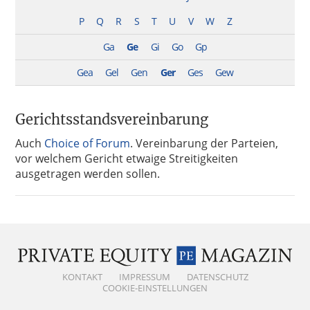
P
Q
R
S
T
U
V
W
Z
Ga
Ge
Gi
Go
Gp
Gea
Gel
Gen
Ger
Ges
Gew
Gerichtsstandsvereinbarung
Auch
Choice of Forum
. Vereinbarung der Parteien,
vor welchem Gericht etwaige Streitigkeiten
ausgetragen werden sollen.
KONTAKT
IMPRESSUM
DATENSCHUTZ
COOKIE-EINSTELLUNGEN