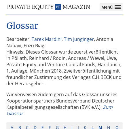
Private
Menü
Equity
Das
Zur
Zum
Magazin
Onlinemagazin
Glossar
Hauptnavigation
Inhalt
für
springen
springen
die
Private
Bearbeiter:
Tarek Mardini
,
Tim Junginger
, Antonia
Equity-
Nabavi, Enzo Biagi
Branche
Hinweis: Dieses Glossar wurde zuerst veröffentlicht
–
in Pöllath, Reinhard / Rodin, Andreas / Wewel, Uwe,
Investment
Private Equity und Venture Capital Fonds, Handbuch,
Funds
1. Auflage, München 2018. Zweitveröffentlichung mit
I
freundlicher Zustimmung des Verlages C.H.BECK und
M&A
der Herausgeber.
I
Wir verweisen zudem gern auf das Glossar unseres
Tax
Kooperationspartners Bundesverband Deutscher
Kapitalbeteiligungsgesellschaften (BVK e.V.):
Zum
Glossar
A
B
C
D
E
F
G
H
I
J
K
L
M
N
O