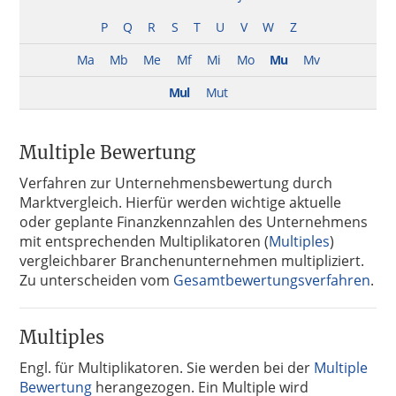
P
Q
R
S
T
U
V
W
Z
Ma
Mb
Me
Mf
Mi
Mo
Mu
Mv
Mul
Mut
Multiple Bewertung
Verfahren zur Unternehmensbewertung durch
Marktvergleich. Hierfür werden wichtige aktuelle
oder geplante Finanzkennzahlen des Unternehmens
mit entsprechenden Multiplikatoren (
Multiples
)
vergleichbarer Branchenunternehmen multipliziert.
Zu unterscheiden vom
Gesamtbewertungsverfahren
.
Multiples
Engl. für Multiplikatoren. Sie werden bei der
Multiple
Bewertung
herangezogen. Ein Multiple wird