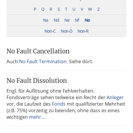
P
Q
R
S
T
U
V
W
Z
Na
Nd
Ne
Nf
No
Non-C
Non-D
Non-R
No Fault Cancellation
Auch
No Fault Termination
. Siehe dort.
No Fault Dissolution
Engl. für Auflösung ohne Fehlverhalten.
Fondsverträge sehen teilweise ein Recht der
Anleger
vor, die Laufzeit des
Fonds
mit qualifizierter Mehrheit
(z.B. 75%) vorzeitig zu beenden, ohne dass es eines
wichtigen
mehr…