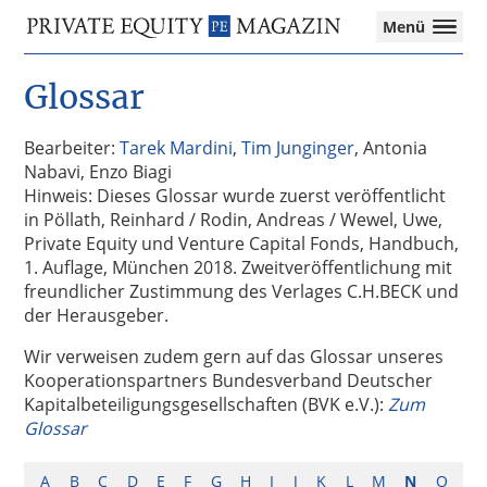
Private
Menü
Equity
Das
Zur
Zum
Magazin
Onlinemagazin
Glossar
Hauptnavigation
Inhalt
für
springen
springen
die
Private
Bearbeiter:
Tarek Mardini
,
Tim Junginger
, Antonia
Equity-
Nabavi, Enzo Biagi
Branche
Hinweis: Dieses Glossar wurde zuerst veröffentlicht
–
in Pöllath, Reinhard / Rodin, Andreas / Wewel, Uwe,
Investment
Private Equity und Venture Capital Fonds, Handbuch,
Funds
1. Auflage, München 2018. Zweitveröffentlichung mit
I
freundlicher Zustimmung des Verlages C.H.BECK und
M&A
der Herausgeber.
I
Wir verweisen zudem gern auf das Glossar unseres
Tax
Kooperationspartners Bundesverband Deutscher
Kapitalbeteiligungsgesellschaften (BVK e.V.):
Zum
Glossar
A
B
C
D
E
F
G
H
I
J
K
L
M
N
O