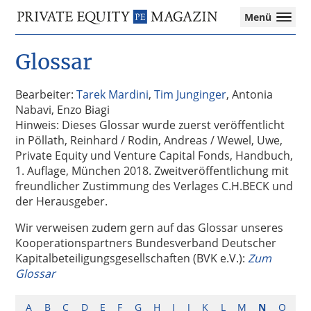
Private
Menü
Equity
Das
Zur
Zum
Magazin
Onlinemagazin
Glossar
Hauptnavigation
Inhalt
für
springen
springen
die
Private
Bearbeiter:
Tarek Mardini
,
Tim Junginger
, Antonia
Equity-
Nabavi, Enzo Biagi
Branche
Hinweis: Dieses Glossar wurde zuerst veröffentlicht
–
in Pöllath, Reinhard / Rodin, Andreas / Wewel, Uwe,
Investment
Private Equity und Venture Capital Fonds, Handbuch,
Funds
1. Auflage, München 2018. Zweitveröffentlichung mit
I
freundlicher Zustimmung des Verlages C.H.BECK und
M&A
der Herausgeber.
I
Wir verweisen zudem gern auf das Glossar unseres
Tax
Kooperationspartners Bundesverband Deutscher
Kapitalbeteiligungsgesellschaften (BVK e.V.):
Zum
Glossar
A
B
C
D
E
F
G
H
I
J
K
L
M
N
O