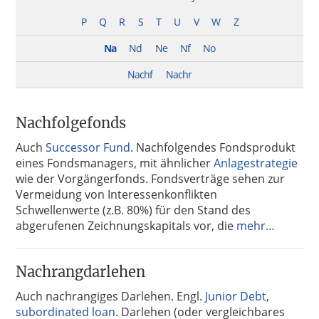
P
Q
R
S
T
U
V
W
Z
Na
Nd
Ne
Nf
No
Nachf
Nachr
Nachfolgefonds
Auch
Successor Fund
. Nachfolgendes Fondsprodukt
eines Fondsmanagers, mit ähnlicher
Anlagestrategie
wie der Vorgängerfonds. Fondsverträge sehen zur
Vermeidung von Interessenkonflikten
Schwellenwerte (z.B. 80%) für den Stand des
abgerufenen Zeichnungskapitals vor, die
mehr…
Nachrangdarlehen
Auch nachrangiges Darlehen. Engl.
Junior Debt
,
subordinated loan
. Darlehen (oder vergleichbares