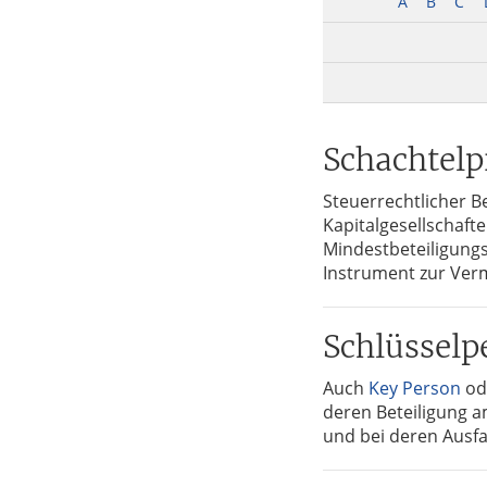
A
B
C
Tax
Schachtelp
Steuerrechtlicher Be
Kapitalgesellschaf
Mindestbeteiligung
Instrument zur Ver
Schlüsselp
Auch
Key Person
od
deren Beteiligung 
und bei deren Ausf