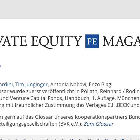
INVESTMENT FUNDS
M&A
TAX
GLOSSAR
TER
r
ardini
,
Tim Junginger
, Antonia Nabavi, Enzo Biagi
sar wurde zuerst veröffentlicht in Pöllath, Reinhard / Rodi
 und Venture Capital Fonds, Handbuch, 1. Auflage, München
ung mit freundlicher Zustimmung des Verlages C.H.BECK un
m gern auf das Glossar unseres Kooperationspartners Bu
teiligungsgesellschaften (BVK e.V.):
Zum Glossar