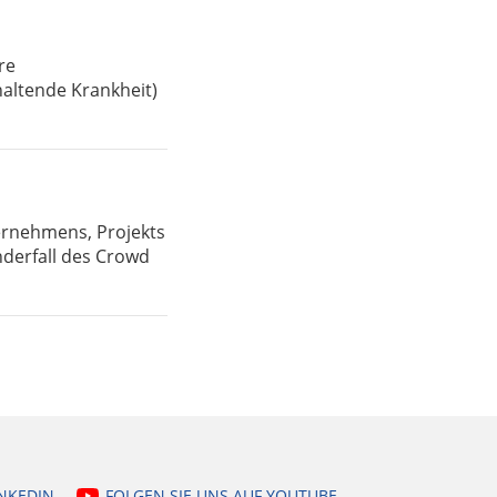
re
altende Krankheit)
ernehmens, Projekts
onderfall des Crowd
INKEDIN
FOLGEN SIE UNS AUF YOUTUBE