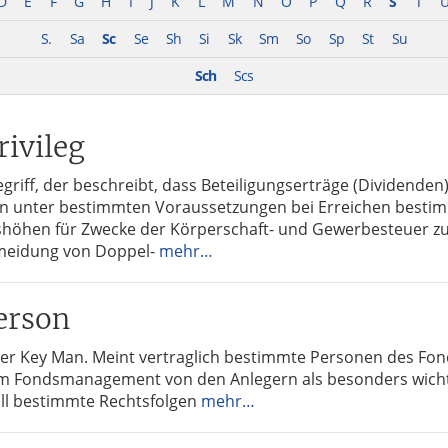
D
E
F
G
H
I
J
K
L
M
N
O
P
Q
R
S
T
S.
Sa
Sc
Se
Sh
Si
Sk
Sm
So
Sp
St
Su
Sch
Scs
rivileg
griff, der beschreibt, dass Beteiligungserträge (Dividenden
ten unter bestimmten Voraussetzungen bei Erreichen besti
shöhen für Zwecke der Körperschaft- und Gewerbesteuer zu
meidung von Doppel-
mehr…
erson
er Key Man. Meint vertraglich bestimmte Personen des F
am Fondsmanagement von den Anlegern als besonders wich
all bestimmte Rechtsfolgen
mehr…