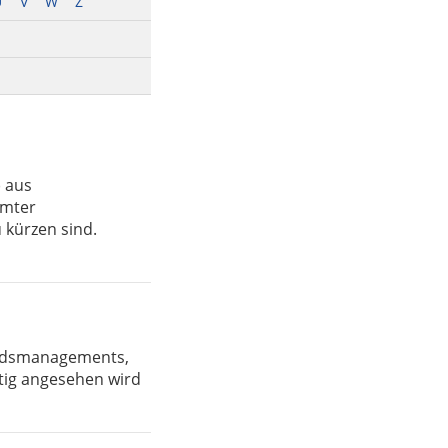
U
V
W
Z
) aus
mmter
 kürzen sind.
ondsmanagements,
tig angesehen wird