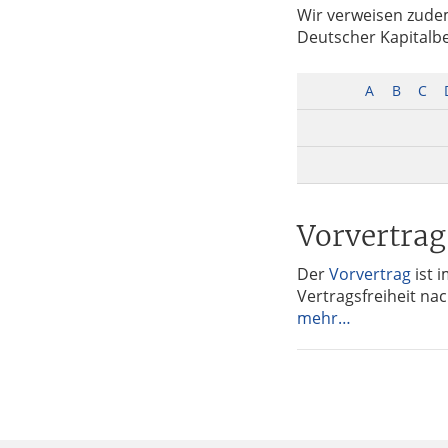
Wir verweisen zude
Tax
Deutscher Kapitalbe
A
B
C
Vorvertrag
Der
Vorvertrag
ist 
Vertragsfreiheit na
mehr…