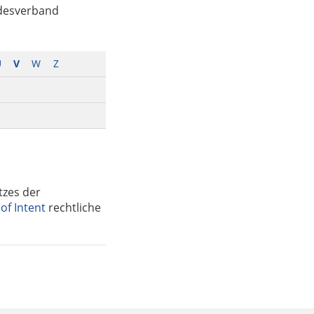
ndesverband
U
V
W
Z
tzes der
 of Intent
rechtliche