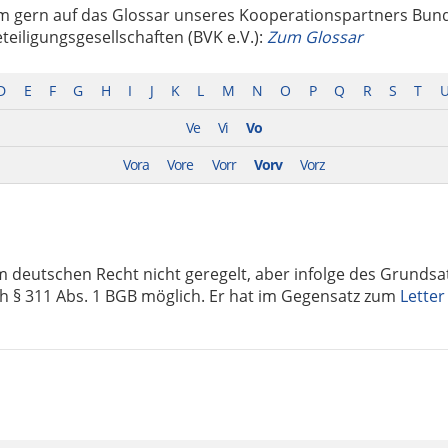
m gern auf das Glossar unseres Kooperationspartners Bu
teiligungsgesellschaften (BVK e.V.):
Zum Glossar
D
E
F
G
H
I
J
K
L
M
N
O
P
Q
R
S
T
Ve
Vi
Vo
Vora
Vore
Vorr
Vorv
Vorz
im deutschen Recht nicht geregelt, aber infolge des Grundsa
ch § 311 Abs. 1 BGB möglich. Er hat im Gegensatz zum
Letter