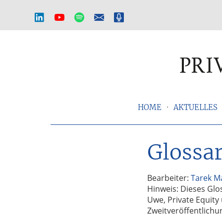
Private
Equity
Magazin
Das
Onlinemagazin
HOME
AKTUELLES
für
die
Zur
Zum
Private
Hauptnavigation
Inhalt
Equity-
Glossa
springen
springen
Branche
–
Investment
Bearbeiter:
Tarek M
Funds
Hinweis: Dieses Glos
I
Uwe, Private Equity
M&A
Zweitveröffentlich
I