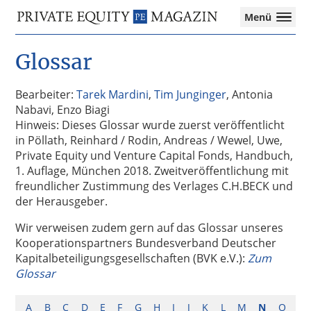
Private
Menü
Equity
Das
Zur
Zum
Magazin
Onlinemagazin
Glossar
Hauptnavigation
Inhalt
für
springen
springen
die
Private
Bearbeiter:
Tarek Mardini
,
Tim Junginger
, Antonia
Equity-
Nabavi, Enzo Biagi
Branche
Hinweis: Dieses Glossar wurde zuerst veröffentlicht
–
in Pöllath, Reinhard / Rodin, Andreas / Wewel, Uwe,
Investment
Private Equity und Venture Capital Fonds, Handbuch,
Funds
1. Auflage, München 2018. Zweitveröffentlichung mit
I
freundlicher Zustimmung des Verlages C.H.BECK und
M&A
der Herausgeber.
I
Wir verweisen zudem gern auf das Glossar unseres
Tax
Kooperationspartners Bundesverband Deutscher
Kapitalbeteiligungsgesellschaften (BVK e.V.):
Zum
Glossar
A
B
C
D
E
F
G
H
I
J
K
L
M
N
O