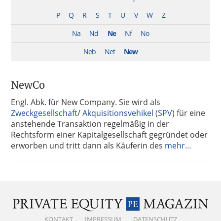
P
Q
R
S
T
U
V
W
Z
Na
Nd
Ne
Nf
No
Neb
Net
New
NewCo
Engl. Abk. für New Company. Sie wird als
Zweckgesellschaft
/
Akquisitionsvehikel
(
SPV
) für eine
anstehende Transaktion regelmäßig in der
Rechtsform einer Kapitalgesellschaft gegründet oder
erworben und tritt dann als Käuferin des
mehr…
KONTAKT
IMPRESSUM
DATENSCHUTZ