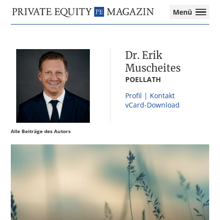
Private
Menü
Equity
Das
Zur
Zum
Zur
Magazin
Onlinemagazin
Hauptnavigation
Inhalt
Seitenspalte
für
springen
springen
springen
Dr. Erik
die
Private
Muscheites
Equity-
POELLATH
Branche
Profil | Kontakt
–
vCard-Download
Investment
Funds
I
Alle Beiträge des Autors
M&A
I
Tax