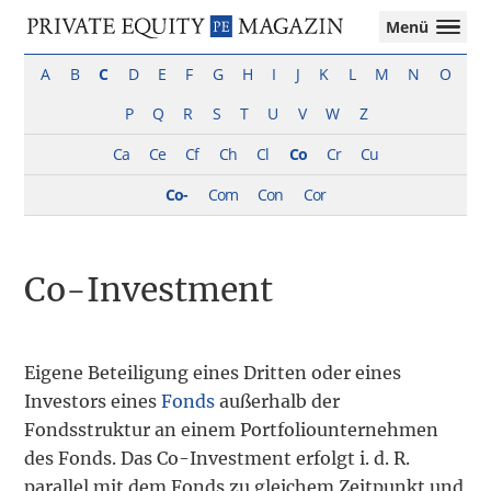
Private
Menü
Equity
Das
Zur
Zum
Magazin
Onlinemagazin
A
B
C
D
E
F
G
H
I
J
K
L
M
N
O
Hauptnavigation
Inhalt
für
springen
springen
P
Q
R
S
T
U
V
W
Z
die
Private
Ca
Ce
Cf
Ch
Cl
Co
Cr
Cu
Equity-
Branche
Co-
Com
Con
Cor
–
Investment
Funds
Co-Investment
I
M&A
I
Tax
Eigene Beteiligung eines Dritten oder eines
Investors eines
Fonds
außerhalb der
Fondsstruktur an einem Portfoliounternehmen
des Fonds. Das Co-Investment erfolgt i. d. R.
parallel mit dem Fonds zu gleichem Zeitpunkt und