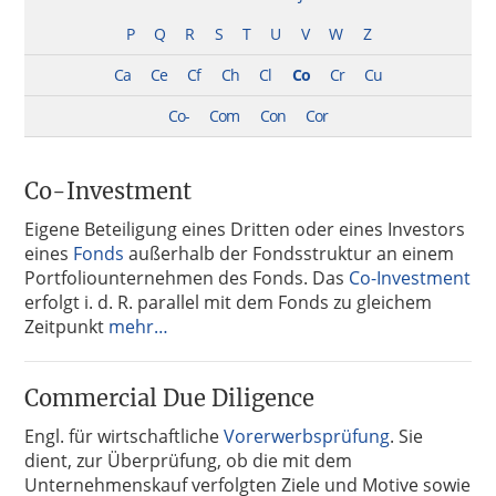
P
Q
R
S
T
U
V
W
Z
Ca
Ce
Cf
Ch
Cl
Co
Cr
Cu
Co-
Com
Con
Cor
Co-Investment
Eigene Beteiligung eines Dritten oder eines Investors
eines
Fonds
außerhalb der Fondsstruktur an einem
Portfoliounternehmen des Fonds. Das
Co-Investment
erfolgt i. d. R. parallel mit dem Fonds zu gleichem
Zeitpunkt
mehr…
Commercial Due Diligence
Engl. für wirtschaftliche
Vorerwerbsprüfung
. Sie
dient, zur Überprüfung, ob die mit dem
Unternehmenskauf verfolgten Ziele und Motive sowie