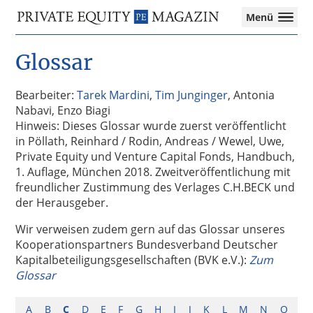
Private
Menü
Equity
Das
Zur
Zum
Magazin
Onlinemagazin
Glossar
Hauptnavigation
Inhalt
für
springen
springen
die
Private
Bearbeiter:
Tarek Mardini
,
Tim Junginger
, Antonia
Equity-
Nabavi, Enzo Biagi
Branche
Hinweis: Dieses Glossar wurde zuerst veröffentlicht
–
in Pöllath, Reinhard / Rodin, Andreas / Wewel, Uwe,
Investment
Private Equity und Venture Capital Fonds, Handbuch,
Funds
1. Auflage, München 2018. Zweitveröffentlichung mit
I
freundlicher Zustimmung des Verlages C.H.BECK und
M&A
der Herausgeber.
I
Wir verweisen zudem gern auf das Glossar unseres
Tax
Kooperationspartners Bundesverband Deutscher
Kapitalbeteiligungsgesellschaften (BVK e.V.):
Zum
Glossar
A
B
C
D
E
F
G
H
I
J
K
L
M
N
O