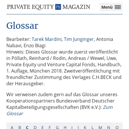
Private
Menü
Equity
Das
Zur
Zum
Magazin
Onlinemagazin
Glossar
Hauptnavigation
Inhalt
für
springen
springen
die
Private
Bearbeiter:
Tarek Mardini
,
Tim Junginger
, Antonia
Equity-
Nabavi, Enzo Biagi
Branche
Hinweis: Dieses Glossar wurde zuerst veröffentlicht
–
in Pöllath, Reinhard / Rodin, Andreas / Wewel, Uwe,
Investment
Private Equity und Venture Capital Fonds, Handbuch,
Funds
1. Auflage, München 2018. Zweitveröffentlichung mit
I
freundlicher Zustimmung des Verlages C.H.BECK und
M&A
der Herausgeber.
I
Wir verweisen zudem gern auf das Glossar unseres
Tax
Kooperationspartners Bundesverband Deutscher
Kapitalbeteiligungsgesellschaften (BVK e.V.):
Zum
Glossar
A
B
C
D
E
F
G
H
I
J
K
L
M
N
O