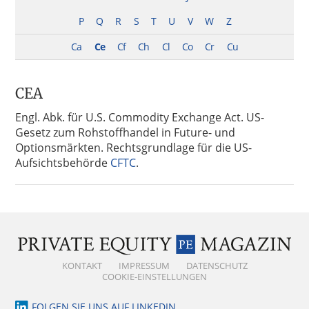
P
Q
R
S
T
U
V
W
Z
Ca
Ce
Cf
Ch
Cl
Co
Cr
Cu
CEA
Engl. Abk. für U.S. Commodity Exchange Act. US-
Gesetz zum Rohstoffhandel in Future- und
Optionsmärkten. Rechtsgrundlage für die US-
Aufsichtsbehörde
CFTC
.
KONTAKT
IMPRESSUM
DATENSCHUTZ
COOKIE-EINSTELLUNGEN
FOLGEN SIE UNS AUF LINKEDIN